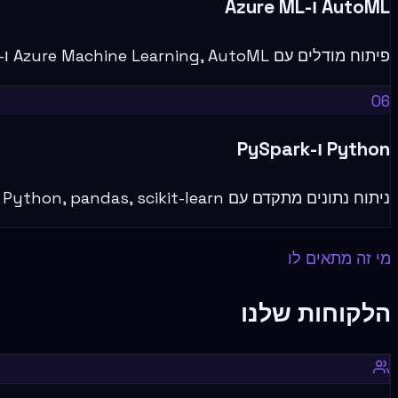
AutoML ו-Azure ML
פיתוח מודלים עם Azure Machine Learning, AutoML ו-MLflow — עם pipeline מיצור ועד פריסה.
06
Python ו-PySpark
ניתוח נתונים מתקדם עם Python, pandas, scikit-learn ו-PySpark בסביבת Databricks או Fabric.
מי זה מתאים לו
הלקוחות שלנו