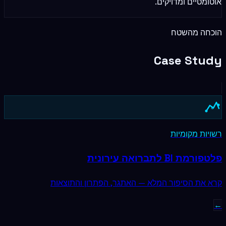
אוטומטיים ומדויקים.
הוכחה מהשטח
Case Study
רשויות מקומיות
פלטפורמת BI לתברואה עירונית
קרא את הסיפור המלא — האתגר, הפתרון והתוצאות
←